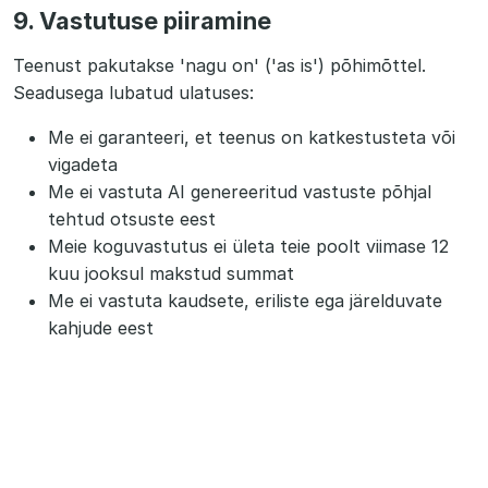
9. Vastutuse piiramine
Teenust pakutakse 'nagu on' ('as is') põhimõttel.
Seadusega lubatud ulatuses:
Me ei garanteeri, et teenus on katkestusteta või
vigadeta
Me ei vastuta AI genereeritud vastuste põhjal
tehtud otsuste eest
Meie koguvastutus ei ületa teie poolt viimase 12
kuu jooksul makstud summat
Me ei vastuta kaudsete, eriliste ega järelduvate
kahjude eest