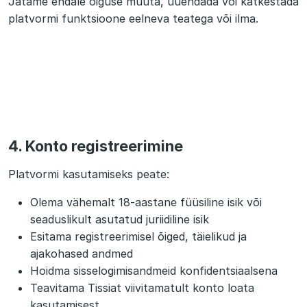
Jätame endale õiguse muuta, uuendada või katkestada
platvormi funktsioone eelneva teatega või ilma.
4. Konto registreerimine
Platvormi kasutamiseks peate:
Olema vähemalt 18-aastane füüsiline isik või
seaduslikult asutatud juriidiline isik
Esitama registreerimisel õiged, täielikud ja
ajakohased andmed
Hoidma sisselogimisandmeid konfidentsiaalsena
Teavitama Tissiat viivitamatult konto loata
kasutamisest