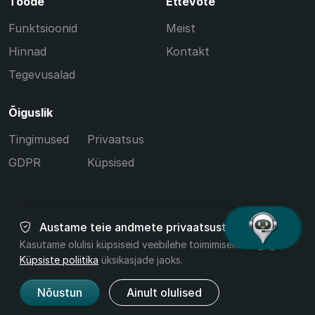
Toode
Ettevõte
Funktsioonid
Meist
Hinnad
Kontakt
Tegevusalad
Õiguslik
Tingimused
Privaatsus
GDPR
Küpsised
Austame teie andmete privaatsust
© 2026 Tissia. Kõik õigused kaitstud.
Kasutame olulisi küpsiseid veebilehe toimimiseks. Lugege
Küpsiste poliitika
üksikasjade jaoks.
Kaitstud
Toode
Carpathica Authentic
Nõustun
Ainult olulised
v2.42.16