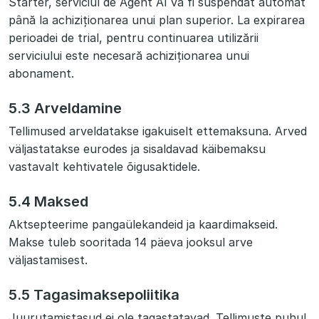
Starter, serviciul de Agent AI va fi suspendat automat
până la achiziționarea unui plan superior. La expirarea
perioadei de trial, pentru continuarea utilizării
serviciului este necesară achiziționarea unui
abonament.
5.3 Arveldamine
Tellimused arveldatakse igakuiselt ettemaksuna. Arved
väljastatakse eurodes ja sisaldavad käibemaksu
vastavalt kehtivatele õigusaktidele.
5.4 Maksed
Aktsepteerime pangaülekandeid ja kaardimakseid.
Makse tuleb sooritada 14 päeva jooksul arve
väljastamisest.
5.5 Tagasimaksepoliitika
Juurutamistasud ei ole tagastatavad. Tellimuste puhul