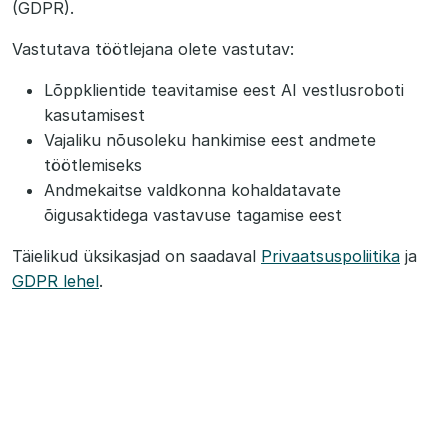
(GDPR).
Vastutava töötlejana olete vastutav:
Lõppklientide teavitamise eest AI vestlusroboti
kasutamisest
Vajaliku nõusoleku hankimise eest andmete
töötlemiseks
Andmekaitse valdkonna kohaldatavate
õigusaktidega vastavuse tagamise eest
Täielikud üksikasjad on saadaval
Privaatsuspoliitika
ja
GDPR lehel
.