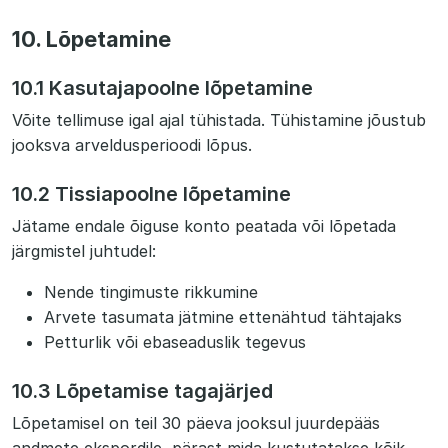
10. Lõpetamine
10.1 Kasutajapoolne lõpetamine
Võite tellimuse igal ajal tühistada. Tühistamine jõustub
jooksva arveldusperioodi lõpus.
10.2 Tissiapoolne lõpetamine
Jätame endale õiguse konto peatada või lõpetada
järgmistel juhtudel:
Nende tingimuste rikkumine
Arvete tasumata jätmine ettenähtud tähtajaks
Petturlik või ebaseaduslik tegevus
10.3 Lõpetamise tagajärjed
Lõpetamisel on teil 30 päeva jooksul juurdepääs