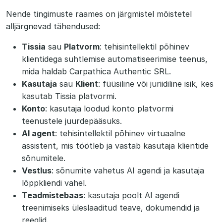
Nende tingimuste raames on järgmistel mõistetel
alljärgnevad tähendused:
Tissia
sau
Platvorm
: tehisintellektil põhinev
klientidega suhtlemise automatiseerimise teenus,
mida haldab Carpathica Authentic SRL.
Kasutaja
sau
Klient
: füüsiline või juriidiline isik, kes
kasutab Tissia platvormi.
Konto
: kasutaja loodud konto platvormi
teenustele juurdepääsuks.
AI agent
: tehisintellektil põhinev virtuaalne
assistent, mis töötleb ja vastab kasutaja klientide
sõnumitele.
Vestlus
: sõnumite vahetus AI agendi ja kasutaja
lõppkliendi vahel.
Teadmistebaas
: kasutaja poolt AI agendi
treenimiseks üleslaaditud teave, dokumendid ja
reeglid.