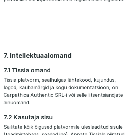
7. Intellektuaalomand
7.1 Tissia omand
Tissia platvorm, sealhulgas lähtekood, kujundus,
logod, kaubamärgid ja kogu dokumentatsioon, on
Carpathica Authentic SRL-i või selle litsentsiandjate
ainuomand.
7.2 Kasutaja sisu
Säilitate kõik õigused platvormile üleslaaditud sisule
(teadmistebaas, seaded jne). Annate Tissiale piiratud