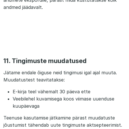
andmete ekspordile, pärast mida kustutatakse kõik
andmed jäädavalt.
11. Tingimuste muudatused
Jätame endale õiguse neid tingimusi igal ajal muuta.
Muudatustest teavitatakse:
E-kirja teel vähemalt 30 päeva ette
Veebilehel kuvamisega koos viimase uuenduse
kuupäevaga
Teenuse kasutamise jätkamine pärast muudatuste
jõustumist tähendab uute tingimuste aktsepteerimist.