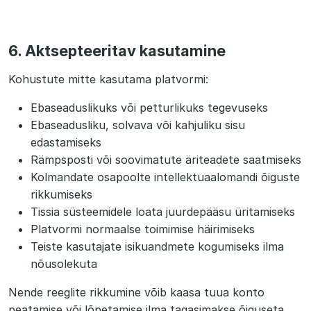
6. Aktsepteeritav kasutamine
Kohustute mitte kasutama platvormi:
Ebaseaduslikuks või petturlikuks tegevuseks
Ebaseadusliku, solvava või kahjuliku sisu
edastamiseks
Rämpsposti või soovimatute äriteadete saatmiseks
Kolmandate osapoolte intellektuaalomandi õiguste
rikkumiseks
Tissia süsteemidele loata juurdepääsu üritamiseks
Platvormi normaalse toimimise häirimiseks
Teiste kasutajate isikuandmete kogumiseks ilma
nõusolekuta
Nende reeglite rikkumine võib kaasa tuua konto
peatamise või lõpetamise ilma tagasimakse õiguseta.