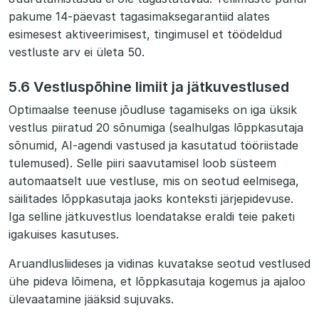
pakume 14-päevast tagasimaksegarantiid alates
esimesest aktiveerimisest, tingimusel et töödeldud
vestluste arv ei ületa 50.
5.6 Vestluspõhine limiit ja jätkuvestlused
Optimaalse teenuse jõudluse tagamiseks on iga üksik
vestlus piiratud 20 sõnumiga (sealhulgas lõppkasutaja
sõnumid, AI-agendi vastused ja kasutatud tööriistade
tulemused). Selle piiri saavutamisel loob süsteem
automaatselt uue vestluse, mis on seotud eelmisega,
säilitades lõppkasutaja jaoks konteksti järjepidevuse.
Iga selline jätkuvestlus loendatakse eraldi teie paketi
igakuises kasutuses.
Aruandlusliideses ja vidinas kuvatakse seotud vestlused
ühe pideva lõimena, et lõppkasutaja kogemus ja ajaloo
ülevaatamine jääksid sujuvaks.