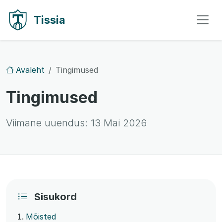
Liigu sisule
Liigu navigeerimisele
Tissia
Avaleht
Tingimused
Tingimused
Viimane uuendus:
13 Mai 2026
Sisukord
Mõisted