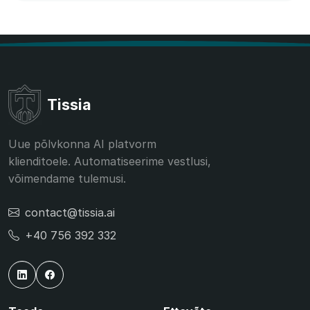
Tissia
Uue põlvkonna AI platvorm
klienditoele. Automatiseerime vestlusi,
võimendame tulemusi.
contact@tissia.ai
+40 756 392 332