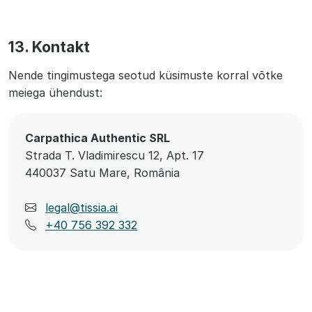
13. Kontakt
Nende tingimustega seotud küsimuste korral võtke
meiega ühendust:
Carpathica Authentic SRL
Strada T. Vladimirescu 12, Apt. 17
440037 Satu Mare, România
legal@tissia.ai
+40 756 392 332