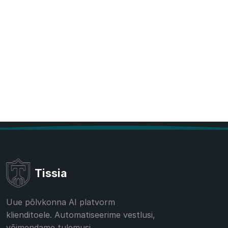
Tissia
Uue põlvkonna AI platvorm
klienditoele. Automatiseerime vestlusi,
võimendame tulemusi.