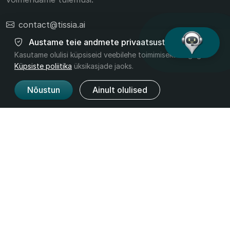
contact@tissia.ai
+40 756 392 332
Austame teie andmete privaatsust
Kasutame olulisi küpsiseid veebilehe toimimiseks. Lugege
Küpsiste poliitika
üksikasjade jaoks.
Nõustun
Ainult olulised
Toode
Ettevõte
Funktsioonid
Meist
Hinnad
Kontakt
Tegevusalad
Õiguslik
Tingimused
Privaatsus
GDPR
Küpsised