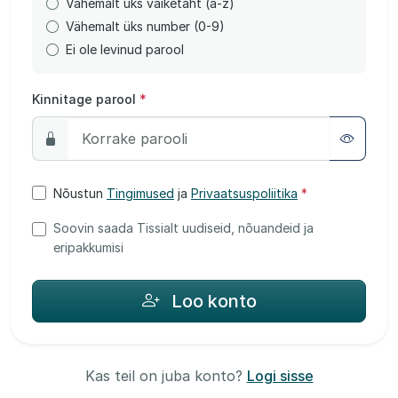
Vähemalt üks väiketäht (a-z)
Vähemalt üks number (0-9)
Ei ole levinud parool
Kinnitage parool
*
Nõustun
Tingimused
ja
Privaatsuspoliitika
*
Soovin saada Tissialt uudiseid, nõuandeid ja
eripakkumisi
Loo konto
Kas teil on juba konto?
Logi sisse