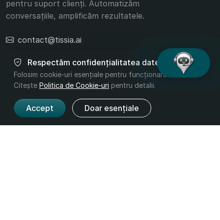
pentru suport clienți. Automatizăm
conversațiile, amplificăm rezultatele.
contact@tissia.ai
+40 756 392 332
Respectăm confidențialitatea datelor tale
Folosim cookie-uri esențiale pentru funcționarea site-ului.
Citește
Politica de Cookie-uri
pentru detalii.
Accept
Doar esențiale
Produs
Companie
Funcționalități
Despre noi
Prețuri
Contact
Industrii
Legal
Termeni și
Confidențialitate
Condiții