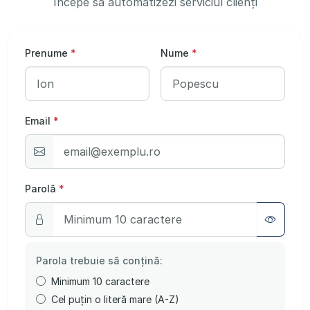
Începe să automatizezi serviciul clienți
Prenume
*
Nume
*
Email
*
Parolă
*
Parola trebuie să conțină:
Minimum 10 caractere
Cel puțin o literă mare (A-Z)