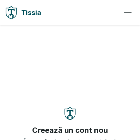
Sari la conținut
Sari la navigare
Tissia
Creează un cont nou