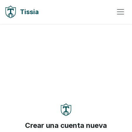
Ir al contenido
Ir a la navegación
Tissia
Crear una cuenta nueva