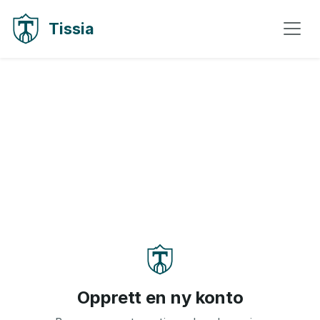
Gaa til innhold
Gaa til navigasjon
Tissia
Opprett en ny konto