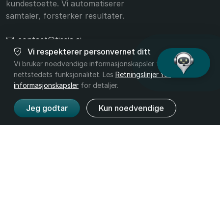
kundestoette. Vi automatiserer
samtaler, forsterker resultater.
contact@tissia.ai
Vi respekterer personvernet ditt
+40 756 392 332
Vi bruker noedvendige informasjonskapsler for
nettstedets funksjonalitet. Les
Retningslinjer for
informasjonskapsler
for detaljer.
Jeg godtar
Kun noedvendige
Produkt
Selskap
Funksjoner
Om oss
Priser
Kontakt
Bransjer
Juridisk
Vilkaar og
Personvern
betingelser