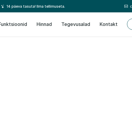
c
14 päeva tasuta! Ilma tellimuseta.
Funktsioonid
Hinnad
Tegevusalad
Kontakt