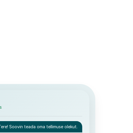
s
Tere! Soovin teada oma tellimuse olekut.