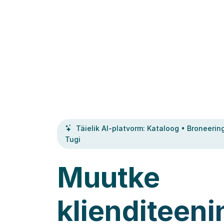
Täielik AI-platvorm: Kataloog • Broneerin
Tugi
Muutke
klienditeeni