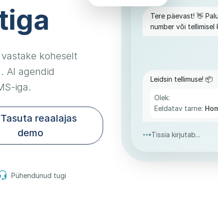
tiga
Tere päevast! 👋 Palu
number või tellimisel
, vastake koheselt
. AI agendid
Leidsin tellimuse! 📦
SMS-iga.
Olek:
Eeldatav tarne:
Hom
Tasuta reaalajas
demo
Tissia kirjutab...
Pühendunud tugi