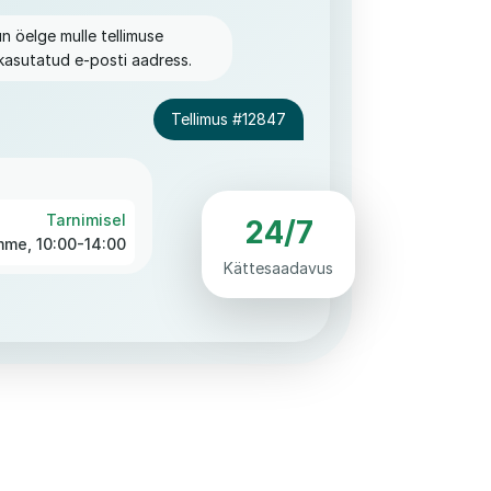
n öelge mulle tellimuse
 kasutatud e-posti aadress.
Tellimus #12847
Tarnimisel
24/7
me, 10:00-14:00
Kättesaadavus