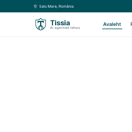
Liigu sisule
Liigu navigeerimisele
Asukoht:
Satu Mare, România
Tissia
Avaleht
AI agentide tehas