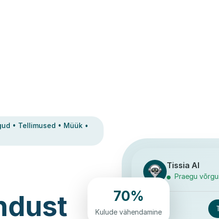
gud • Tellimused • Müük •
Tissia AI
Praegu võrgu
70%
ndust
Kulude vähendamine