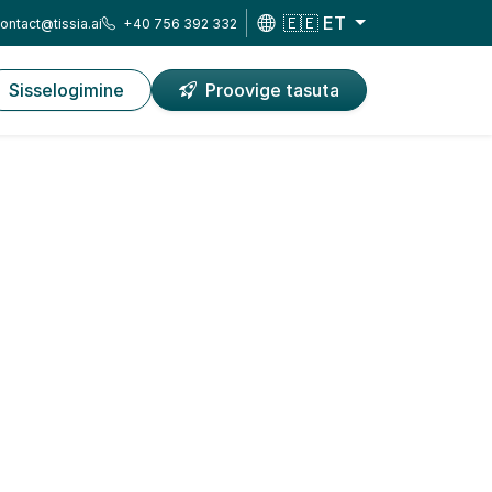
🇪🇪 ET
ontact@tissia.ai
+40 756 392 332
Sisselogimine
Proovige tasuta