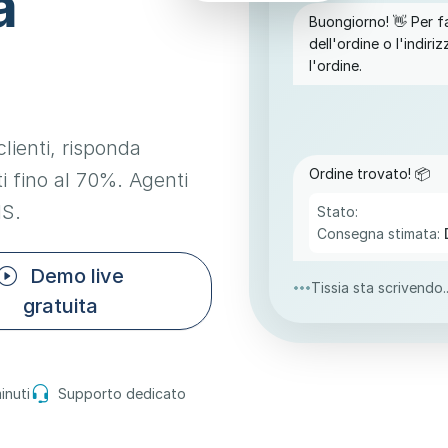
a
Buongiorno! 👋 Per fa
dell'ordine o l'indiri
l'ordine.
clienti, risponda
Ordine trovato! 📦
i fino al 70%. Agenti
MS.
Stato:
Consegna stimata:
Demo live
Tissia sta scrivendo..
gratuita
inuti
Supporto dedicato