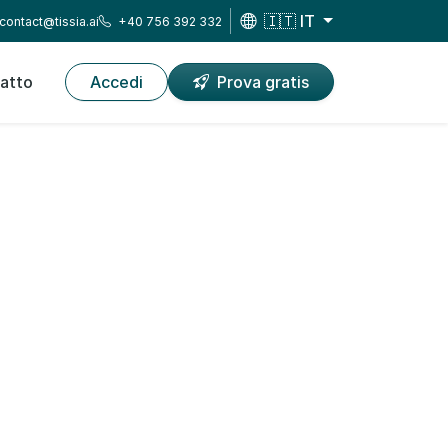
🇮🇹 IT
contact@tissia.ai
+40 756 392 332
atto
Accedi
Prova gratis