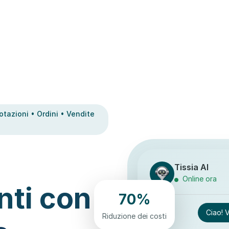
tazioni • Ordini • Vendite
Tissia AI
Online ora
nti con
70%
Ciao! 
Riduzione dei costi