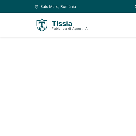
Vai al contenuto
Vai alla navigazione
Posizione:
Satu Mare, România
Tissia
Fabbrica di Agenti IA