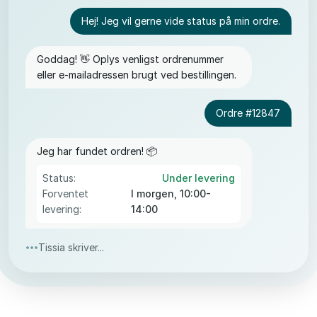
Hej! Jeg vil gerne vide status på min ordre.
Goddag! 👋 Oplys venligst ordrenummer
eller e-mailadressen brugt ved bestillingen.
Ordre #12847
Jeg har fundet ordren! 📦
Status:
Under levering
Forventet
I morgen, 10:00-
levering:
14:00
Tissia skriver...