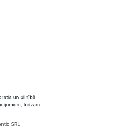
pratis un pilnībā
acījumiem, lūdzam
entic SRL