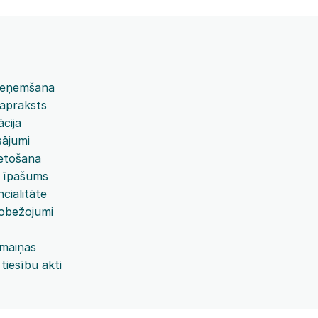
ieņemšana
apraksts
ācija
sājumi
etošana
s īpašums
cialitāte
robežojumi
maiņas
tiesību akti