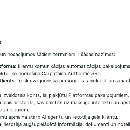
s
un nosacījumos šādiem terminiem ir šādas nozīmes:
tforma
: klientu komunikācijas automatizācijas pakalpojums
ektu, ko nodrošina Carpathica Authentic SRL.
Klients
: fiziska vai juridiska persona, kas piekļūst un izman
āja izveidotais konts, lai piekļūtu Platformas pakalpojumiem.
rtuālais asistents, kas balstīts uz mākslīgo intelektu un aps
tu ziņojumiem.
umu apmaiņa starp AI aģentu un lietotāja gala klientu.
e
: lietotāja augšupielādētā informācija, dokumenti un note