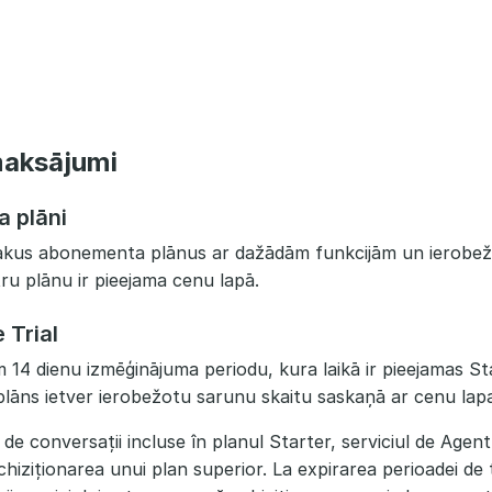
maksājumi
 plāni
irākus abonementa plānus ar dažādām funkcijām un ierobež
tru plānu ir pieejama cenu lapā.
 Trial
 14 dienu izmēģinājuma periodu, kura laikā ir pieejamas St
 plāns ietver ierobežotu sarunu skaitu saskaņā ar cenu lapa
i de conversații incluse în planul Starter, serviciul de Agen
iziționarea unui plan superior. La expirarea perioadei de t