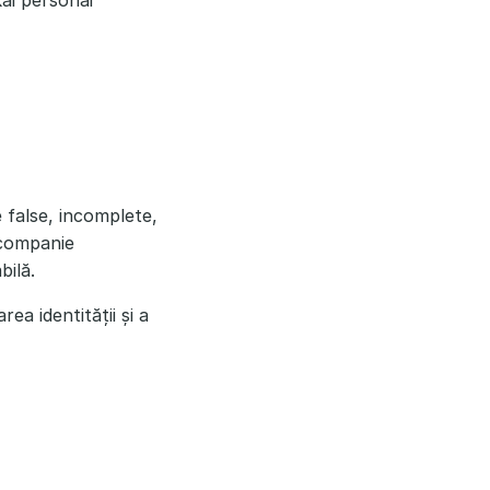
kai personai
e false, incomplete,
e companie
bilă.
ea identității și a