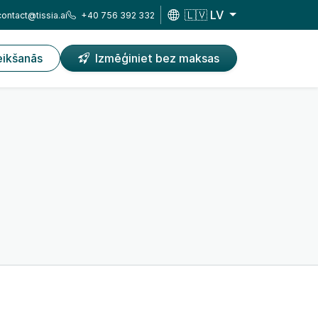
🇱🇻 LV
contact@tissia.ai
+40 756 392 332
eikšanās
Izmēģiniet bez maksas