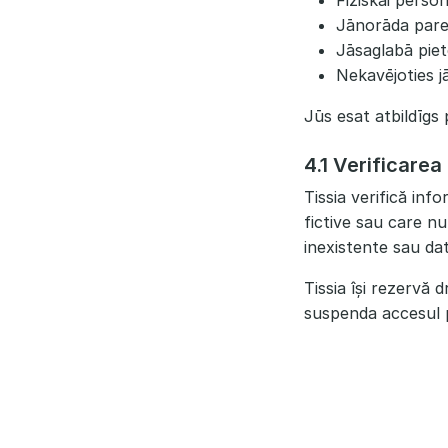
Fiziskai person
Jānorāda parei
Jāsaglabā piet
Nekavējoties j
Jūs esat atbildīgs
4.1 Verificarea
Tissia verifică inf
fictive sau care nu
inexistente sau date
Tissia își rezervă 
suspenda accesul pâ