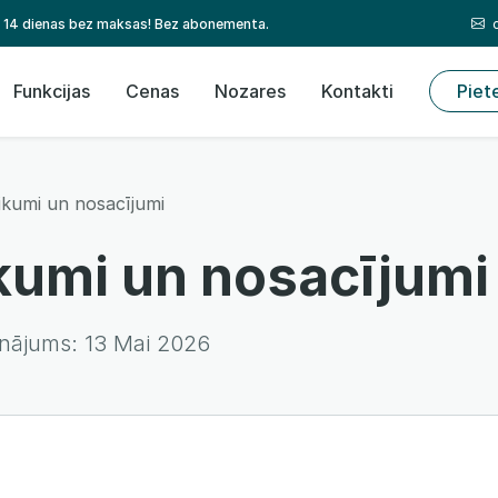
14 dienas bez maksas! Bez abonementa.
Funkcijas
Cenas
Nozares
Kontakti
Piet
ikumi un nosacījumi
kumi un nosacījumi
inājums:
13 Mai 2026