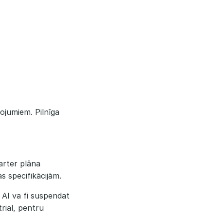
ojumiem. Pilnīga
arter plāna
s specifikācijām.
t AI va fi suspendat
rial, pentru