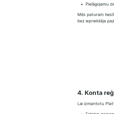
Pielāgojamu zi
Mēs paturam tiesīb
bez iepriekšēja pa
4. Konta reģ
Lai izmantotu Pla