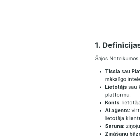
1. Definīcija
Šajos Noteikumos 
Tissia
sau
Pla
mākslīgo intel
Lietotājs
sau
platformu.
Konts
: lietot
AI aģents
: vi
lietotāja klien
Saruna
: ziņoj
Zināšanu bāz