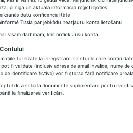
ai, kas ir vismaz 18 gadus veca, vai juridiski dibinātai juridis
za, pilnīga un aktuāla informācija reģistrējoties
eikšanās datu konfidencialitāte
āinformē Tissia par jebkādu neatļautu konta lietošanu
 par visām darbībām, kas notiek Jūsu kontā.
 Contului
ormațiile furnizate la înregistrare. Conturile care conțin dat
 pot fi validate (inclusiv adrese de email invalide, nume d
 de identificare fictive) vor fi șterse fără notificare preala
dreptul de a solicita documente suplimentare pentru verificar
nă la finalizarea verificării.