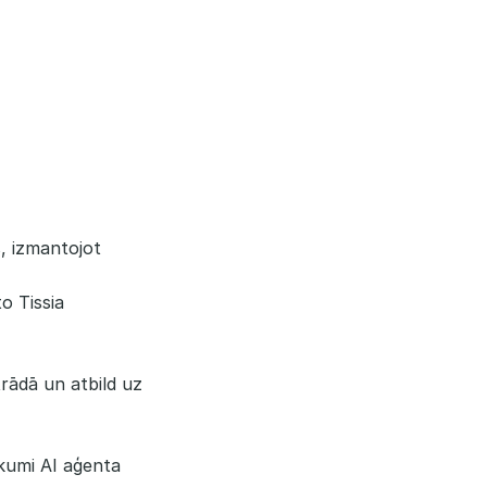
, izmantojot
to Tissia
trādā un atbild uz
ikumi AI aģenta