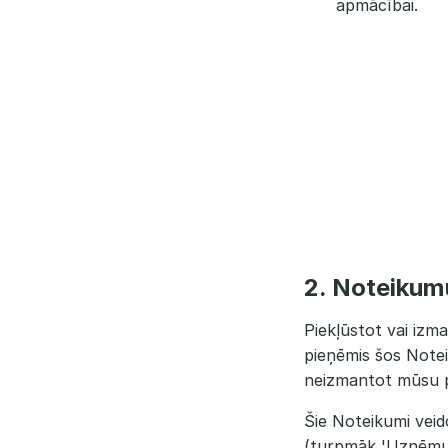
apmācībai.
2. Noteiku
Piekļūstot vai izma
pieņēmis šos Note
neizmantot mūsu 
Šie Noteikumi veid
(turpmāk 'Uzņēmums