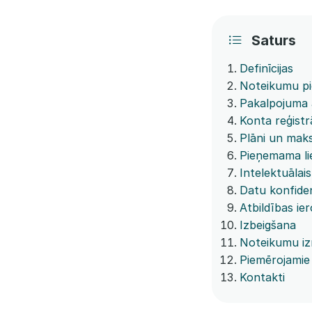
Saturs
Definīcijas
Noteikumu p
Pakalpojuma 
Konta reģistr
Plāni un mak
Pieņemama li
Intelektuālai
Datu konfiden
Atbildības ie
Izbeigšana
Noteikumu iz
Piemērojamie 
Kontakti