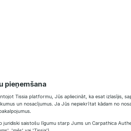
mu pieņemšana
ntojot Tissia platformu, Jūs apliecināt, ka esat izlasījis, sa
ikumus un nosacījumus. Ja Jūs nepiekrītat kādam no nos
pakalpojumus.
o juridiski saistošu līgumu starp Jums un Carpathica Auth
', 'mēs' vai 'Tissia').