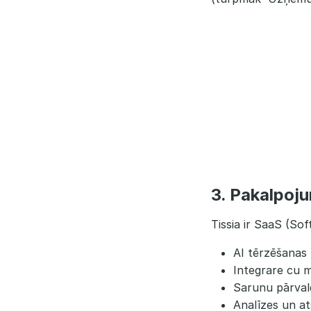
3. Pakalpoj
Tissia ir SaaS (So
AI tērzēšanas 
Integrare cu m
Sarunu pārvald
Analīzes un at