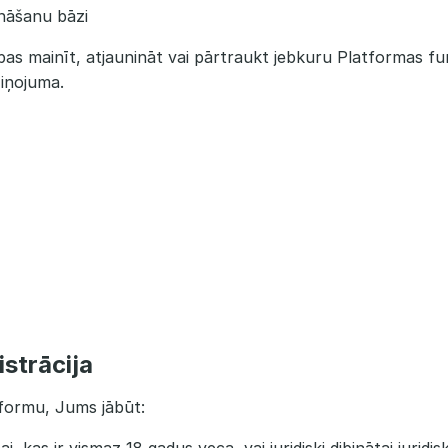
nāšanu bāzi
as mainīt, atjaunināt vai pārtraukt jebkuru Platformas funk
ziņojuma.
istrācija
tformu, Jums jābūt: