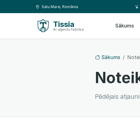
Pāriet uz saturu
Pāriet uz navigāciju
Atrašanās vieta:
Satu Mare, România
Tissia
Sākums
AI aģentu fabrika
Sākums
Note
Notei
Pēdējais atjaun