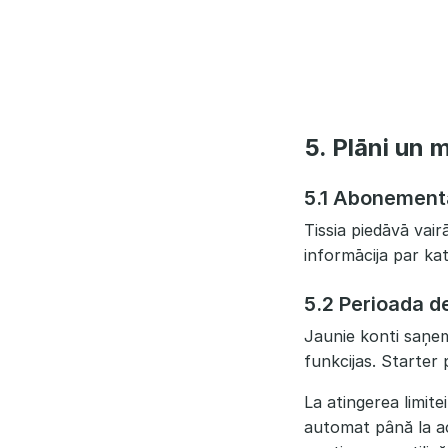
5. Plāni un 
5.1 Abonementa
Tissia piedāvā va
informācija par ka
5.2 Perioada de
Jaunie konti saņem
funkcijas. Starter
La atingerea limite
automat până la ach