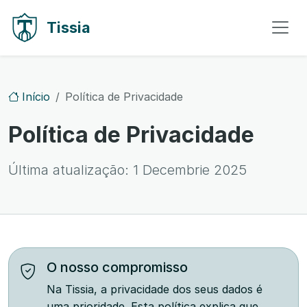
Ir para o conteúdo
Ir para navegação
Tissia
Início
Política de Privacidade
Política de Privacidade
Última atualização:
1 Decembrie 2025
O nosso compromisso
Na Tissia, a privacidade dos seus dados é
uma prioridade. Esta política explica que