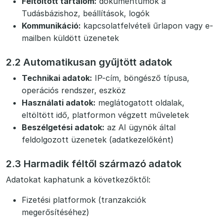
Feltöltött tartalom:
dokumentumok a
Tudásbázishoz, beállítások, logók
Kommunikáció:
kapcsolatfelvételi űrlapon vagy e-
mailben küldött üzenetek
2.2 Automatikusan gyűjtött adatok
Technikai adatok:
IP-cím, böngésző típusa,
operációs rendszer, eszköz
Használati adatok:
meglátogatott oldalak,
eltöltött idő, platformon végzett műveletek
Beszélgetési adatok:
az AI ügynök által
feldolgozott üzenetek (adatkezelőként)
2.3 Harmadik féltől származó adatok
Adatokat kaphatunk a következőktől:
Fizetési platformok (tranzakciók
megerősítéséhez)