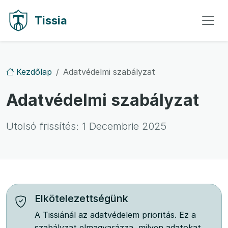
Ugrás a tartalomra
Ugrás a navigációra
Tissia
Kezdőlap
Adatvédelmi szabályzat
Adatvédelmi szabályzat
Utolsó frissítés:
1 Decembrie 2025
Elkötelezettségünk
A Tissiánál az adatvédelem prioritás. Ez a
szabályzat elmagyarázza, milyen adatokat