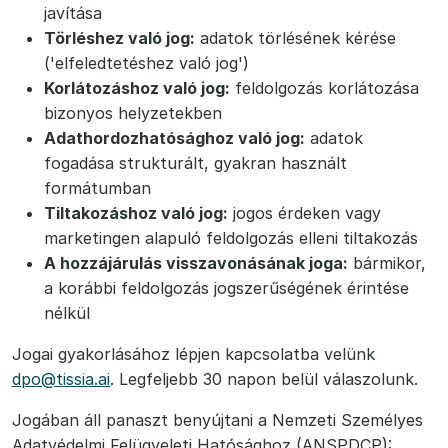
javítása
Törléshez való jog:
adatok törlésének kérése
('elfeledtetéshez való jog')
Korlátozáshoz való jog:
feldolgozás korlátozása
bizonyos helyzetekben
Adathordozhatósághoz való jog:
adatok
fogadása strukturált, gyakran használt
formátumban
Tiltakozáshoz való jog:
jogos érdeken vagy
marketingen alapuló feldolgozás elleni tiltakozás
A hozzájárulás visszavonásának joga:
bármikor,
a korábbi feldolgozás jogszerűségének érintése
nélkül
Jogai gyakorlásához lépjen kapcsolatba velünk
dpo@tissia.ai
. Legfeljebb 30 napon belül válaszolunk.
Jogában áll panaszt benyújtani a Nemzeti Személyes
Adatvédelmi Felügyeleti Hatósághoz (ANSPDCP):