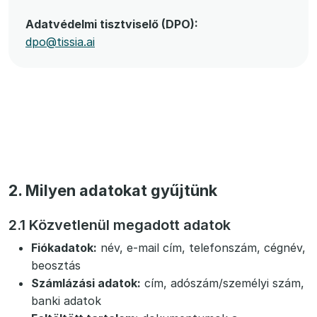
Adatvédelmi tisztviselő (DPO):
dpo@tissia.ai
2. Milyen adatokat gyűjtünk
2.1 Közvetlenül megadott adatok
Fiókadatok:
név, e-mail cím, telefonszám, cégnév,
beosztás
Számlázási adatok:
cím, adószám/személyi szám,
banki adatok