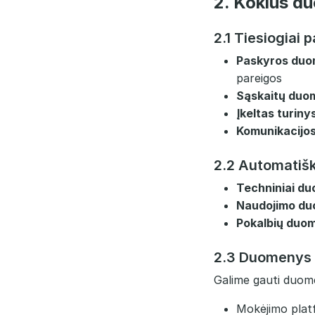
2. Kokius d
2.1 Tiesiogiai 
Paskyros duo
pareigos
Sąskaitų duo
Įkeltas turiny
Komunikacijos
2.2 Automatišk
Techniniai d
Naudojimo du
Pokalbių duo
2.3 Duomenys iš
Galime gauti duome
Mokėjimo platf