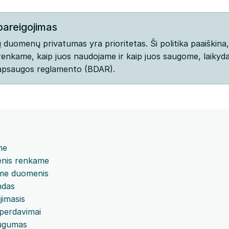
pareigojimas
ų duomenų privatumas yra prioritetas. Ši politika paaiškina
enkame, kaip juos naudojame ir kaip juos saugome, laikyd
psaugos reglamento (BDAR).
me
enis renkame
me duomenis
ndas
jimasis
 perdavimai
ugumas