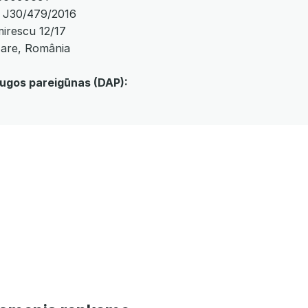
: J30/479/2016
mirescu 12/17
are, România
gos pareigūnas (DAP):