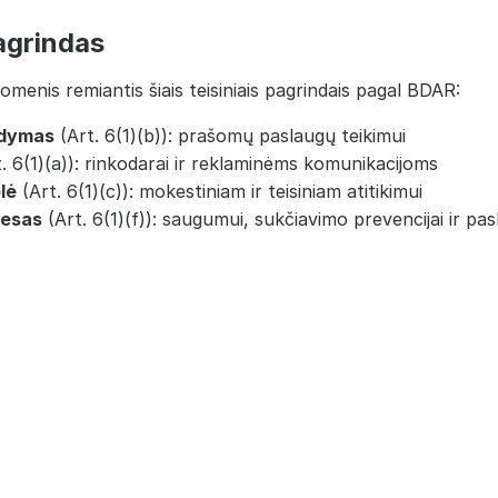
pagrindas
enis remiantis šiais teisiniais pagrindais pagal BDAR:
kdymas
(Art. 6(1)(b)): prašomų paslaugų teikimui
. 6(1)(a)): rinkodarai ir reklaminėms komunikacijoms
lė
(Art. 6(1)(c)): mokestiniam ir teisiniam atitikimui
resas
(Art. 6(1)(f)): saugumui, sukčiavimo prevencijai ir pa