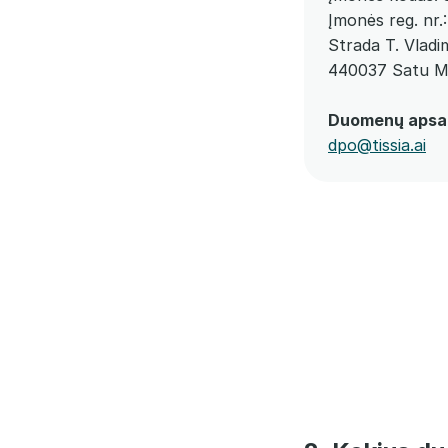
Įmonės reg. nr.
Strada T. Vladi
440037 Satu M
Duomenų apsau
dpo@tissia.ai