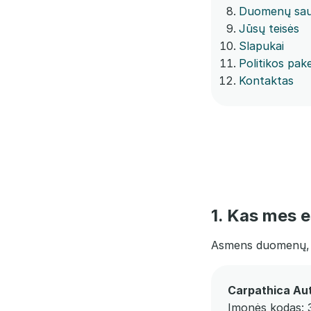
Duomenų sau
Jūsų teisės
Slapukai
Politikos pake
Kontaktas
1. Kas mes 
Asmens duomenų, su
Carpathica Au
Įmonės kodas: