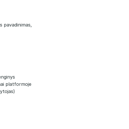
ės pavadinimas,
enginys
smai platformoje
ytojas)