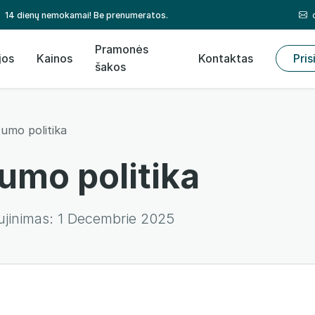
14 dienų nemokamai! Be prenumeratos.
Pramonės
jos
Kainos
Kontaktas
Pris
šakos
tumo politika
umo politika
ujinimas:
1 Decembrie 2025