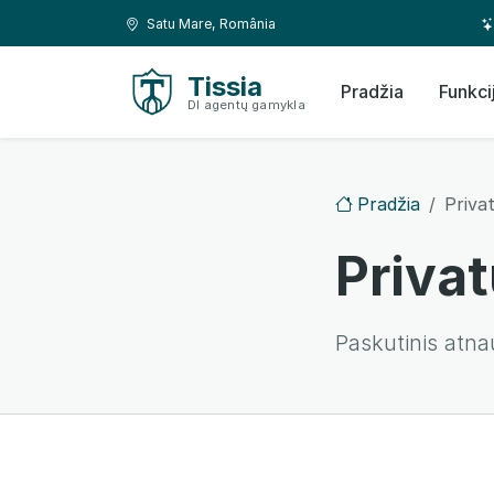
Eiti į turinį
Eiti į navigaciją
Vieta:
Satu Mare, România
Tissia
Pradžia
Funkci
DI agentų gamykla
Pradžia
Priva
Privat
Paskutinis atna