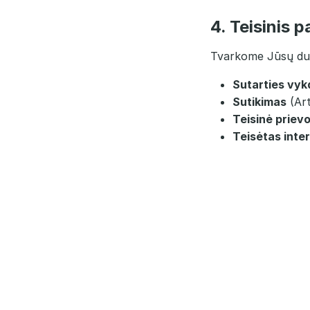
4. Teisinis 
Tvarkome Jūsų duom
Sutarties vy
Sutikimas
(Art
Teisinė prievo
Teisėtas inte