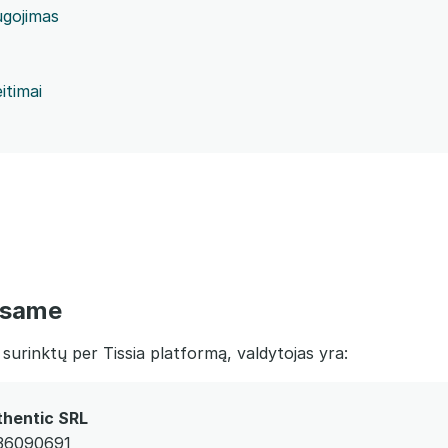
gojimas
itimai
esame
rinktų per Tissia platformą, valdytojas yra:
thentic SRL
 36090691