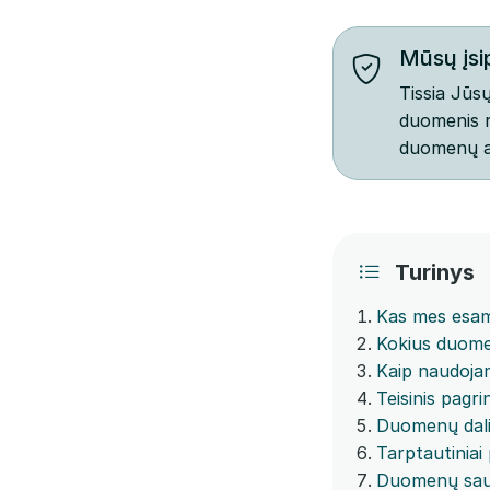
Mūsų įsi
Tissia Jūs
duomenis r
duomenų a
Turinys
Kas mes esa
Kokius duom
Kaip naudoja
Teisinis pagri
Duomenų dali
Tarptautiniai
Duomenų sa