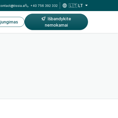
🇱🇹 LT
contact@tissia.ai
+40 756 392 332
Išbandykite
ijungimas
nemokamai