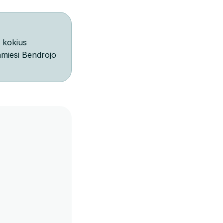
, kokius
amiesi Bendrojo