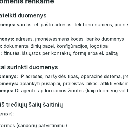
uomenis renkame
pateikti duomenys
menys:
vardas, el. pašto adresas, telefono numeris, įmon
menys:
adresas, įmonės/asmens kodas, banko duomenys
s:
dokumentai žinių bazei, konfigūracijos, logotipai
:
žinutės, išsiųstos per kontaktų formą arba el. paštą
ai surinkti duomenys
uomenys:
IP adresas, naršyklės tipas, operacinė sistema, įr
omenys:
aplankyti puslapiai, praleistas laikas, atlikti veik
menys:
DI agento apdorojamos žinutės (kaip duomenų vald
 trečiųjų šalių šaltinių
nis iš:
ormos (sandorių patvirtinimui)