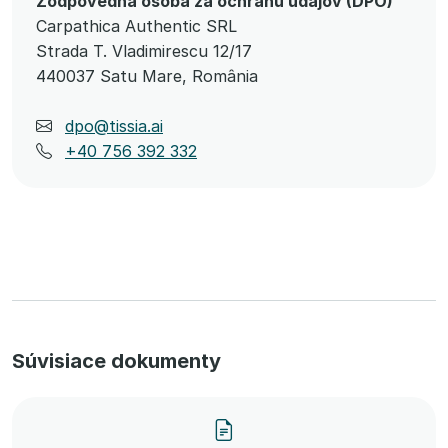
Zodpovedná osoba za ochranu údajov (DPO)
Carpathica Authentic SRL
Strada T. Vladimirescu 12/17
440037 Satu Mare, România
dpo@tissia.ai
+40 756 392 332
Súvisiace dokumenty