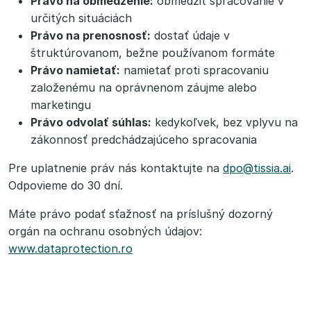
Právo na obmedzenie:
obmedziť spracovanie v
určitých situáciách
Právo na prenosnosť:
dostať údaje v
štruktúrovanom, bežne používanom formáte
Právo namietať:
namietať proti spracovaniu
založenému na oprávnenom záujme alebo
marketingu
Právo odvolať súhlas:
kedykoľvek, bez vplyvu na
zákonnosť predchádzajúceho spracovania
Pre uplatnenie práv nás kontaktujte na
dpo@tissia.ai
.
Odpovieme do 30 dní.
Máte právo podať sťažnosť na príslušný dozorný
orgán na ochranu osobných údajov:
www.dataprotection.ro