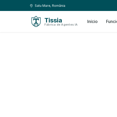
Ir para o conteúdo
Ir para navegação
Localização:
Satu Mare, România
Tissia
Início
Funci
Fábrica de Agentes IA