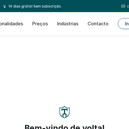
c
14 dias grátis! Sem subscrição.
onalidades
Preços
Indústrias
Contacto
I
Bem-vindo de volta!