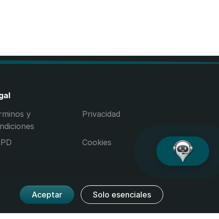
gal
rminos y
Privacidad
ndiciones
GPD
Cookies
Aceptar
Solo esenciales