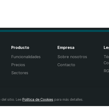
Producto
Empresa
Le
Funcionalidades
Sobre nosotros
Té
Co
Precios
Contacto
R
Sectores
del sitio. Lee
Política de Cookies
para más detalles.