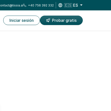
🇪🇸 ES
contact@tissia.ai
+40 756 392 332
Iniciar sesión
Probar gratis