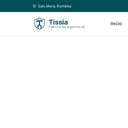
Ir al contenido
Ir a la navegación
Ubicación:
Satu Mare, România
Tissia
Inicio
Fábrica de Agentes IA