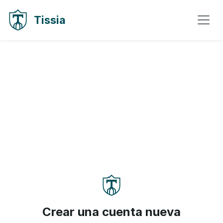
Ir al contenido
Ir a la navegación
Tissia
Crear una cuenta nueva