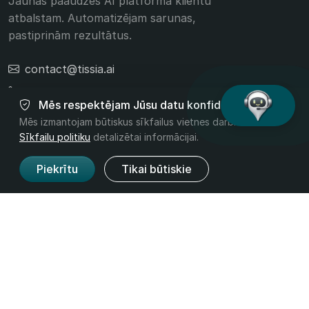
Jaunās paaudzes AI platforma klientu
atbalstam. Automatizējam sarunas,
pastiprinām rezultātus.
contact@tissia.ai
+40 756 392 332
Mēs respektējam Jūsu datu konfidencialitāti
Mēs izmantojam būtiskus sīkfailus vietnes darbībai. Lasīt
Sīkfailu politiku
detalizētai informācijai.
Produkts
Uzņēmums
Piekrītu
Tikai būtiskie
Funkcijas
Par mums
Cenas
Kontakti
Nozares
Juridiskā informācija
Noteikumi
Privātums