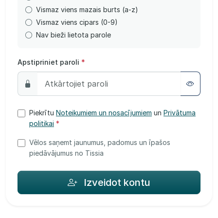
Vismaz viens mazais burts (a-z)
Vismaz viens cipars (0-9)
Nav bieži lietota parole
Apstipriniet paroli
*
Piekrītu
Noteikumiem un nosacījumiem
un
Privātuma
politikai
*
Vēlos saņemt jaunumus, padomus un īpašos
piedāvājumus no Tissia
Izveidot kontu