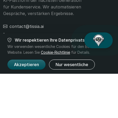
KI-Plattform der nächsten Generation
für Kundenservice. Wir automatisieren
Gespräche, verstärken Ergebnisse.
contact@tissia.ai
+40 756 392 332
Wir respektieren Ihre Datenprivatsphäre
Wir verwenden wesentliche Cookies für den Betrieb der
Website. Lesen Sie
Cookie-Richtlinie
für Details.
Produkt
Unternehmen
Akzeptieren
Nur wesentliche
Funktionen
Über uns
Preise
Kontakt
Branchen
Rechtliches
Allgemeine
Datenschutz