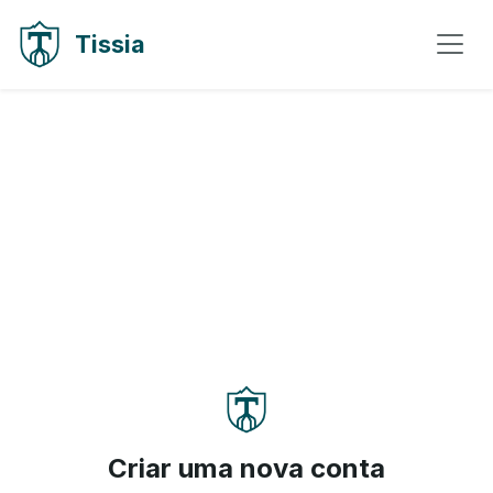
Ir para o conteúdo
Ir para navegação
Tissia
Criar uma nova conta