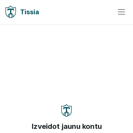
Pāriet uz saturu
Pāriet uz navigāciju
Tissia
Izveidot jaunu kontu