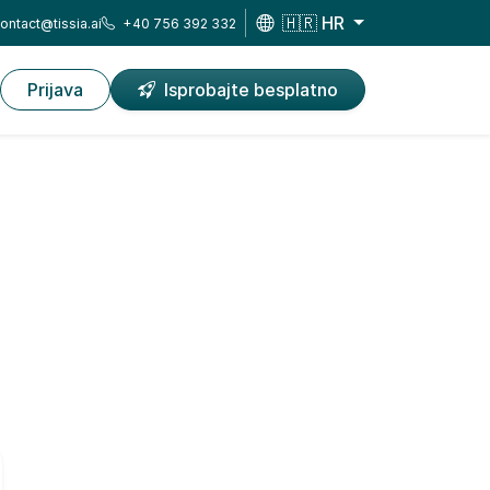
🇭🇷 HR
ontact@tissia.ai
+40 756 392 332
Prijava
Isprobajte besplatno