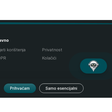
avno
eti korištenja
Privatnost
DPR
Kolačići
Prihvaćam
Samo esencijalni