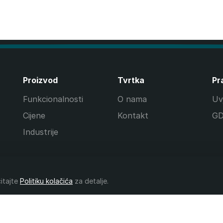
Proizvod
Tvrtka
Pr
Funkcionalnosti
O nama
Uvj
Cijene
Kontakt
G
Industrije
čitajte
Politiku kolačića
za detalje.