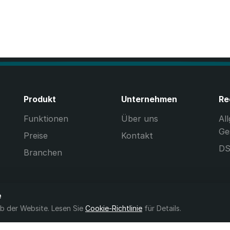
Produkt
Unternehmen
Re
Funktionen
Über uns
Al
Ge
Preise
Kontakt
D
Branchen
e
b der Website. Lesen Sie
Cookie-Richtlinie
für Details.