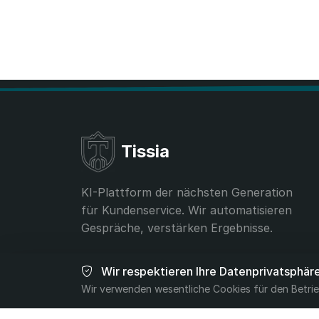
Tissia
KI-Plattform der nächsten Generation
für Kundenservice. Wir automatisieren
Gespräche, verstärken Ergebnisse.
contact@tissia.ai
Wir respektieren Ihre Datenprivatsphär
+40 756 392 332
Wir verwenden wesentliche Cookies für den Betrie