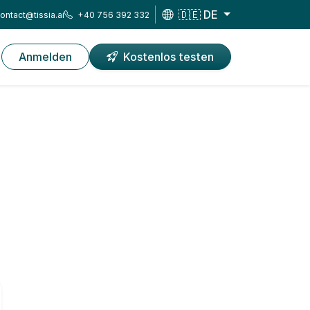
🇩🇪 DE
ontact@tissia.ai
+40 756 392 332
Anmelden
Kostenlos testen