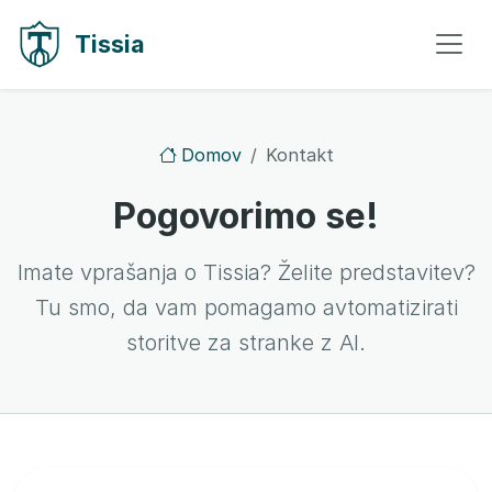
Preskoči na vsebino
Preskoči na navigacijo
Tissia
Domov
Kontakt
Pogovorimo se!
Imate vprašanja o Tissia? Želite predstavitev?
Tu smo, da vam pomagamo avtomatizirati
storitve za stranke z AI.