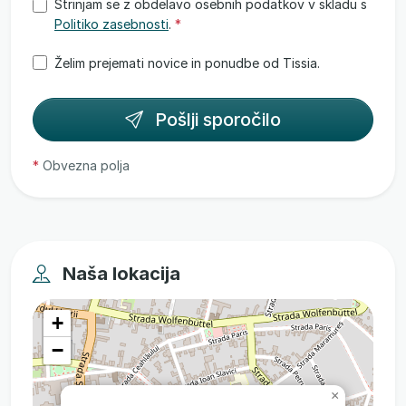
Strinjam se z obdelavo osebnih podatkov v skladu s
Politiko zasebnosti
.
*
Želim prejemati novice in ponudbe od Tissia.
Pošlji sporočilo
*
Obvezna polja
Naša lokacija
+
−
×