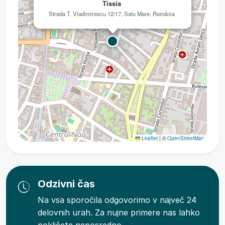
Tissia
Strada T. Vladimirescu 12/17, Satu Mare, România
Leaflet
|
©
OpenStreetMap
Odzivni čas
Na vsa sporočila odgovorimo v največ 24
delovnih urah. Za nujne primere nas lahko