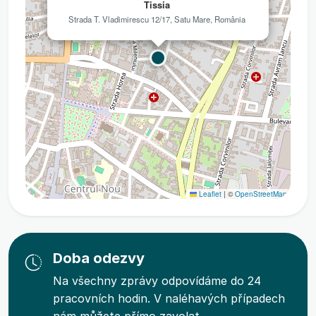
Tissia
Strada T. Vladimirescu 12/17, Satu Mare, România
Leaflet
|
©
OpenStreetMap
Doba odezvy
Na všechny zprávy odpovídáme do 24
pracovních hodin. V naléhavých případech