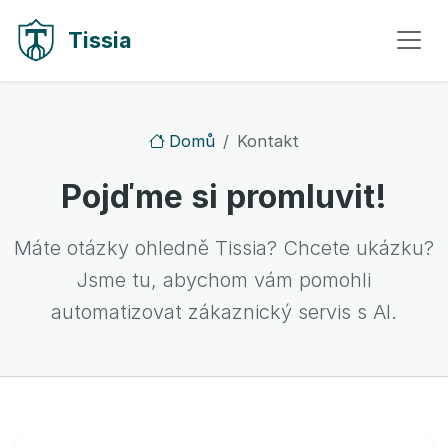
Přejít na obsah
Přejít na navigaci
Tissia
Domů
Kontakt
Pojďme si promluvit!
Máte otázky ohledně Tissia? Chcete ukázku?
Jsme tu, abychom vám pomohli
automatizovat zákaznický servis s AI.