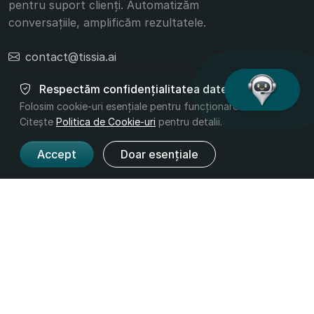
pentru suport clienți. Automatizăm
conversațiile, amplificăm rezultatele.
contact@tissia.ai
+40 756 392 332
Respectăm confidențialitatea datelor tale
Folosim cookie-uri esențiale pentru funcționarea site-ului.
Citește
Politica de Cookie-uri
pentru detalii.
Accept
Doar esențiale
Produs
Companie
Funcționalități
Despre noi
Prețuri
Contact
Industrii
Legal
Termeni și
Confidențialitate
Condiții