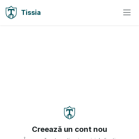
Sari la conținut
Sari la navigare
Tissia
Creează un cont nou