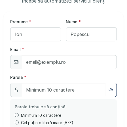
Începe să automatizezi serviciul clienți
Prenume
*
Nume
*
Email
*
Parolă
*
Parola trebuie să conțină:
Minimum 10 caractere
Cel puțin o literă mare (A-Z)