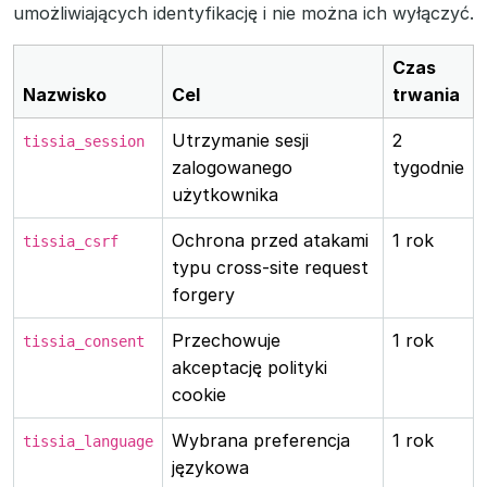
umożliwiających identyfikację i nie można ich wyłączyć.
Czas
Nazwisko
Cel
trwania
Utrzymanie sesji
2
tissia_session
zalogowanego
tygodnie
użytkownika
Ochrona przed atakami
1 rok
tissia_csrf
typu cross-site request
forgery
Przechowuje
1 rok
tissia_consent
akceptację polityki
cookie
Wybrana preferencja
1 rok
tissia_language
językowa