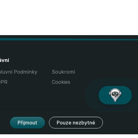
ávní
luvní Podmínky
Soukromí
DPR
Cookies
Přijmout
Pouze nezbytné