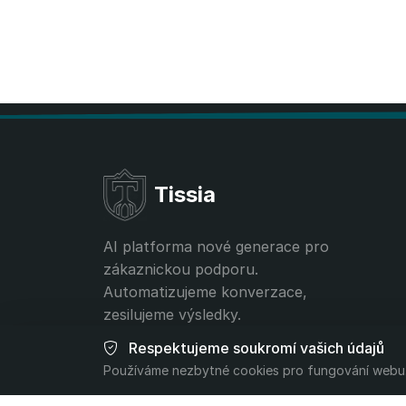
Tissia
AI platforma nové generace pro
zákaznickou podporu.
Automatizujeme konverzace,
zesilujeme výsledky.
Respektujeme soukromí vašich údajů
contact@tissia.ai
Používáme nezbytné cookies pro fungování webu.
+40 756 392 332