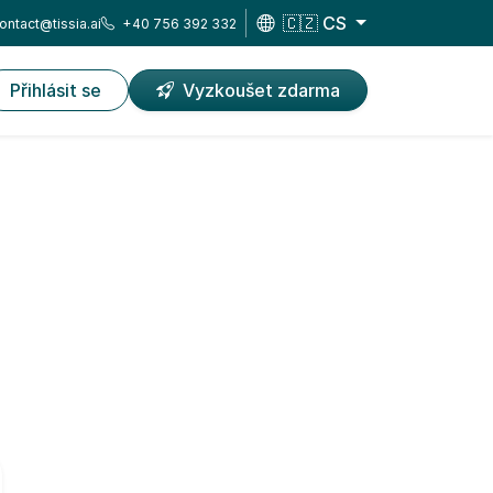
🇨🇿 CS
ontact@tissia.ai
+40 756 392 332
Přihlásit se
Vyzkoušet zdarma