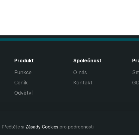
Produkt
Společnost
Pr
Funkce
O nás
Sm
Ceník
Kontakt
G
Odvětví
 Přečtěte si
Zásady Cookies
pro podrobnosti.