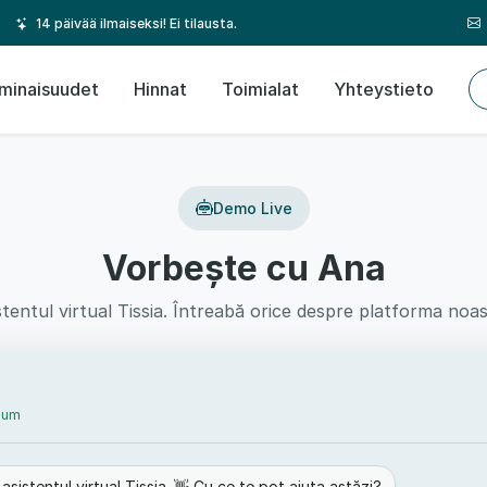
14 päivää ilmaiseksi! Ei tilausta.
minaisuudet
Hinnat
Toimialat
Yhteystieto
Demo Live
Vorbește cu Ana
stentul virtual Tissia. Întreabă orice despre platforma noas
cum
asistentul virtual Tissia. 👋 Cu ce te pot ajuta astăzi?