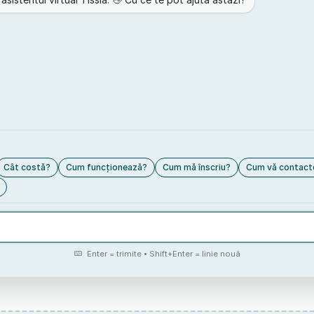
Cât costă?
Cum funcționează?
Cum mă înscriu?
Cum vă contact
Enter = trimite • Shift+Enter = linie nouă