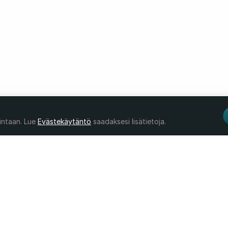
intaan. Lue
Evästekäytäntö
saadaksesi lisätietoja.
Tuote
Yritys
Ju
Ominaisuudet
Meistä
Kä
Hinnat
Yhteystieto
G
Toimialat