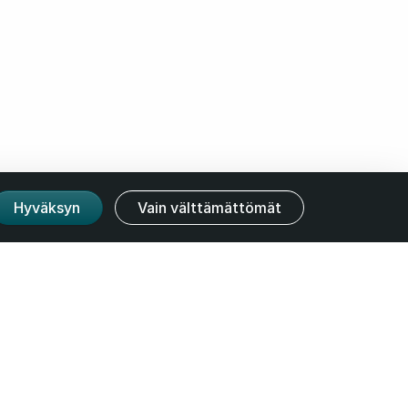
Hyväksyn
Vain välttämättömät
ridiset tiedot
yttöehdot
Tietosuoja
DPR
Evästeet