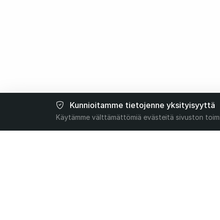
Kunnioitamme tietojenne yksityisyyttä
Käytämme välttämättömiä evästeitä sivuston toim
Tissia
Uuden sukupolven tekoälyalusta
asiakastukeen. Automatisoimme
keskustelut, vahvistamme tuloksia.
contact@tissia.ai