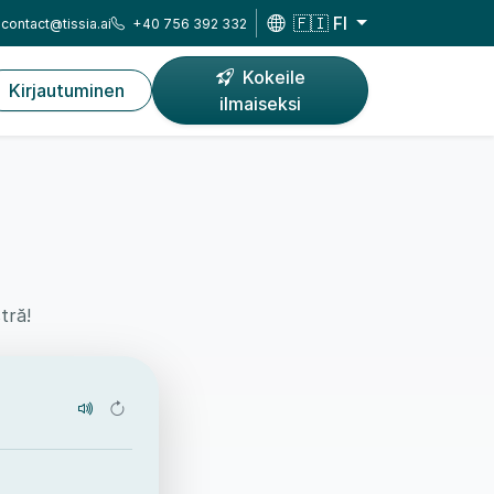
🇫🇮 FI
contact@tissia.ai
+40 756 392 332
Kokeile
Kirjautuminen
ilmaiseksi
tră!